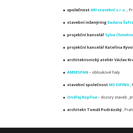
● společnost
ARI stavební s.r.o.
, P
●
stavební inženýring
Radana Šafr
●
projekční kancelář
Sylva Chmelo
●
projekční kancelář Kateřina Ryvo
●
architektonický ateliér Václav Kr
●
AMERSPAN
– obloukové haly
●
stavební společnost
MS DIFING
,
●
Ondřej Kopřiva
– dozory staveb , Ji
●
architekt Tomáš Podrázský
, Pra