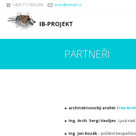
+420 777 824 268
iivan@email.cz
PARTNEŘI
● architektonický ateliér
Free Arch
● Ing. Arch. Sergi Vasiljev
, Lysá na
● Ing. Jan Kozák
– požární bezpečnos