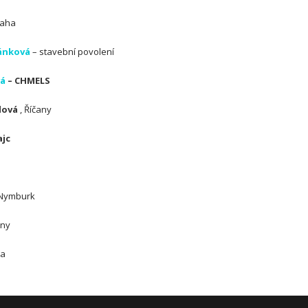
raha
ánková
– stavební povolení
vá
– CHMELS
lová
, Říčany
ajc
 Nymburk
rny
ha