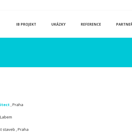
IB PROJEKT
UKÁZKY
REFERENCE
PARTNEŘ
itect
, Praha
d Labem
t staveb , Praha